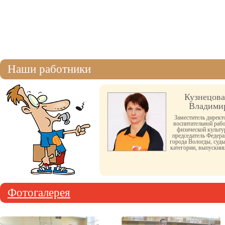
Наши работники
Кузнецова
Владими
Заместитель директ
воспитательной раб
физической культу
председатель Федера
города Вологды, судь
категории, выпускни
Фотогалерея